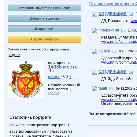
12 комплиментов в гостевой
Отправить приватное сообщение
СЛ@ДЕНЬК@Я
Добавить в друзья
ДВ, Предоплата
www
Игнорировать
Флоренсия
18.06
Раздачи. Оплатите 
Сделать подарок
www.nn.ru/communit
Совместная покупка: сбор предоплаты,
elen76
03.03.2023 
раздачи
Здравствуйте,прошу
www.nn.ru/community
популярность:
14386 место
-4 ↓
СЛ@ДЕНЬК@Я
рейтинг
1893
?
ДВ. Жду Вас в сбор
Привилегированный
taniti
09.12.2022 в 
пользователь
5
уровня
Здравствуйте! Прось
www.nn.ru/community/
На доставку сдаю т
Вы не авторизованы! Чтоб
Статистика портрета:
сейчас просматривают портрет - 0
зарегистрированные пользователи
посетившие портрет за 7 дней - 0