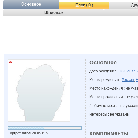
Основное
Блог
( 0 )
Др
Шпионаж
Основное
Дата рождения :
13 Сентя
Место рождения :
Россия
,
Н
Место нахождения : не ука
Место проживания : не ука
Любимые места : не указа
Интересы : не указаны
Комплименты
Портрет заполнен на 49 %